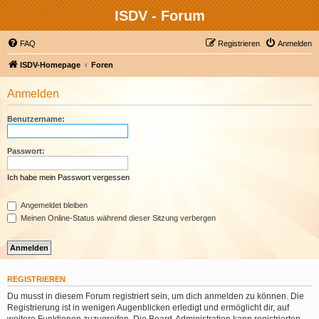
ISDV - Forum
FAQ
Registrieren
Anmelden
ISDV-Homepage
Foren
Anmelden
Benutzername:
Passwort:
Ich habe mein Passwort vergessen
Angemeldet bleiben
Meinen Online-Status während dieser Sitzung verbergen
REGISTRIEREN
Du musst in diesem Forum registriert sein, um dich anmelden zu können. Die
Registrierung ist in wenigen Augenblicken erledigt und ermöglicht dir, auf
weitere Funktionen zuzugreifen. Die Board-Administration kann registrierten