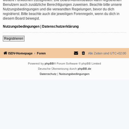
Benutzern auch zusätzliche Berechtigungen zuweisen. Beachte bitte unsere
Nutzungsbedingungen und die verwandten Regelungen, bevor du dich
registrierst. Bitte beachte auch die jeweiligen Forenregeln, wenn du dich in
diesem Board bewegst.
Nutzungsbedingungen
|
Datenschutzerklärung
Registrieren
ISDV-Homepage
Foren
Alle Zeiten sind
UTC+02:00
Powered by
phpBB
® Forum Software © phpBB Limited
Deutsche Übersetzung durch
phpBB.de
Datenschutz
|
Nutzungsbedingungen