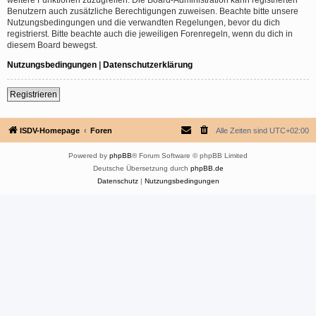
Benutzern auch zusätzliche Berechtigungen zuweisen. Beachte bitte unsere
Nutzungsbedingungen und die verwandten Regelungen, bevor du dich
registrierst. Bitte beachte auch die jeweiligen Forenregeln, wenn du dich in
diesem Board bewegst.
Nutzungsbedingungen
|
Datenschutzerklärung
Registrieren
ISDV-Homepage
Foren
Alle Zeiten sind
UTC+02:00
Powered by
phpBB
® Forum Software © phpBB Limited
Deutsche Übersetzung durch
phpBB.de
Datenschutz
|
Nutzungsbedingungen