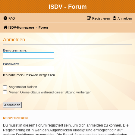
ISDV - Forum
FAQ
Registrieren
Anmelden
ISDV-Homepage
Foren
Anmelden
Benutzername:
Passwort:
Ich habe mein Passwort vergessen
Angemeldet bleiben
Meinen Online-Status während dieser Sitzung verbergen
REGISTRIEREN
Du musst in diesem Forum registriert sein, um dich anmelden zu können. Die
Registrierung ist in wenigen Augenblicken erledigt und ermöglicht dir, auf
weitere Funktionen zuzugreifen. Die Board-Administration kann registrierten