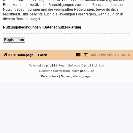
Benutzern auch zusätzliche Berechtigungen zuweisen. Beachte bitte unsere
Nutzungsbedingungen und die verwandten Regelungen, bevor du dich
registrierst. Bitte beachte auch die jeweiligen Forenregeln, wenn du dich in
diesem Board bewegst.
Nutzungsbedingungen
|
Datenschutzerklärung
Registrieren
ISDV-Homepage
Foren
Alle Zeiten sind
UTC+02:00
Powered by
phpBB
® Forum Software © phpBB Limited
Deutsche Übersetzung durch
phpBB.de
Datenschutz
|
Nutzungsbedingungen