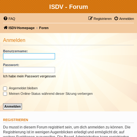
ISDV - Forum
FAQ
Registrieren
Anmelden
ISDV-Homepage
Foren
Anmelden
Benutzername:
Passwort:
Ich habe mein Passwort vergessen
Angemeldet bleiben
Meinen Online-Status während dieser Sitzung verbergen
REGISTRIEREN
Du musst in diesem Forum registriert sein, um dich anmelden zu können. Die
Registrierung ist in wenigen Augenblicken erledigt und ermöglicht dir, auf
weitere Funktionen zuzugreifen. Die Board-Administration kann registrierten