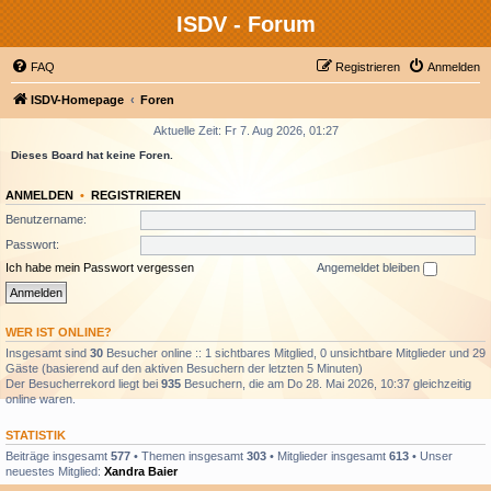
ISDV - Forum
FAQ
Registrieren
Anmelden
ISDV-Homepage
Foren
Aktuelle Zeit: Fr 7. Aug 2026, 01:27
Dieses Board hat keine Foren.
ANMELDEN
•
REGISTRIEREN
Benutzername:
Passwort:
Ich habe mein Passwort vergessen
Angemeldet bleiben
WER IST ONLINE?
Insgesamt sind
30
Besucher online :: 1 sichtbares Mitglied, 0 unsichtbare Mitglieder und 29
Gäste (basierend auf den aktiven Besuchern der letzten 5 Minuten)
Der Besucherrekord liegt bei
935
Besuchern, die am Do 28. Mai 2026, 10:37 gleichzeitig
online waren.
STATISTIK
Beiträge insgesamt
577
• Themen insgesamt
303
• Mitglieder insgesamt
613
• Unser
neuestes Mitglied:
Xandra Baier