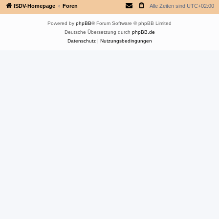
ISDV-Homepage
Foren
Alle Zeiten sind
UTC+02:00
Powered by
phpBB
® Forum Software © phpBB Limited
Deutsche Übersetzung durch
phpBB.de
Datenschutz
|
Nutzungsbedingungen