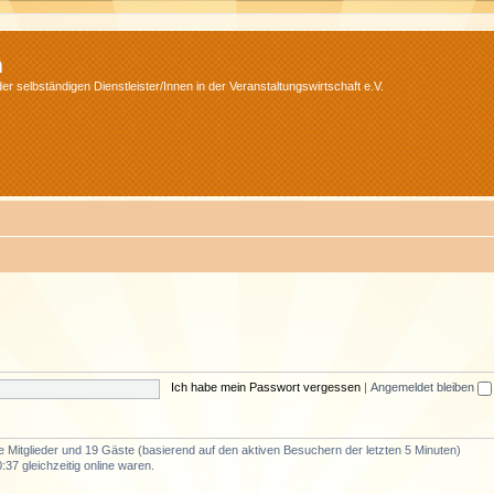
m
r selbständigen Dienstleister/Innen in der Veranstaltungswirtschaft e.V.
Ich habe mein Passwort vergessen
|
Angemeldet bleiben
re Mitglieder und 19 Gäste (basierend auf den aktiven Besuchern der letzten 5 Minuten)
37 gleichzeitig online waren.