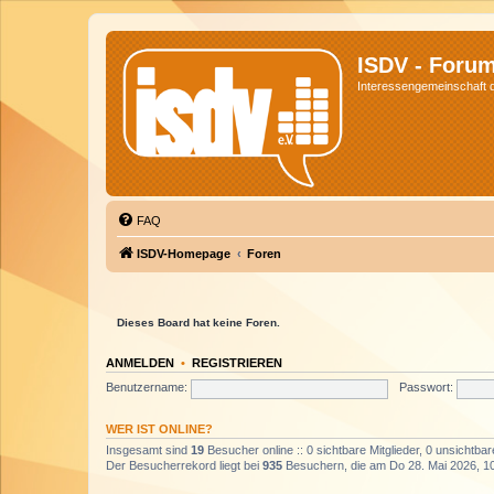
ISDV - Foru
Interessengemeinschaft de
FAQ
ISDV-Homepage
Foren
Dieses Board hat keine Foren.
ANMELDEN
•
REGISTRIEREN
Benutzername:
Passwort:
WER IST ONLINE?
Insgesamt sind
19
Besucher online :: 0 sichtbare Mitglieder, 0 unsichtba
Der Besucherrekord liegt bei
935
Besuchern, die am Do 28. Mai 2026, 10: