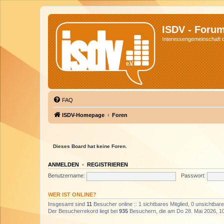
ISDV - Foru
Interessengemeinschaft de
FAQ
ISDV-Homepage
Foren
Dieses Board hat keine Foren.
ANMELDEN
•
REGISTRIEREN
Benutzername:
Passwort:
WER IST ONLINE?
Insgesamt sind
11
Besucher online :: 1 sichtbares Mitglied, 0 unsichtbar
Der Besucherrekord liegt bei
935
Besuchern, die am Do 28. Mai 2026, 10: