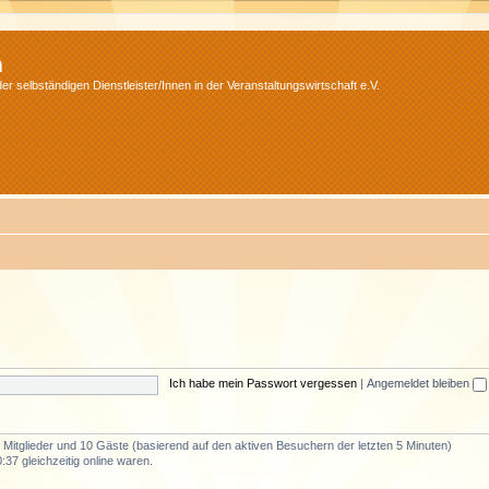
m
r selbständigen Dienstleister/Innen in der Veranstaltungswirtschaft e.V.
Ich habe mein Passwort vergessen
|
Angemeldet bleiben
e Mitglieder und 10 Gäste (basierend auf den aktiven Besuchern der letzten 5 Minuten)
37 gleichzeitig online waren.