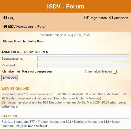
ISDV - Forum
FAQ
Registrieren
Anmelden
ISDV-Homepage
Foren
Aktuelle Zeit: Sa 8. Aug 2026, 06:27
Dieses Board hat keine Foren.
ANMELDEN
•
REGISTRIEREN
Benutzername:
Passwort:
Ich habe mein Passwort vergessen
Angemeldet bleiben
WER IST ONLINE?
Insgesamt sind
16
Besucher online :: 0 sichtbare Mitglieder, 0 unsichtbare Mitglieder und
16 Gäste (basierend auf den aktiven Besuchern der letzten 5 Minuten)
Der Besucherrekord liegt bei
935
Besuchern, die am Do 28. Mai 2026, 10:37 gleichzeitig
online waren.
STATISTIK
Beiträge insgesamt
577
• Themen insgesamt
303
• Mitglieder insgesamt
613
• Unser
neuestes Mitglied:
Xandra Baier