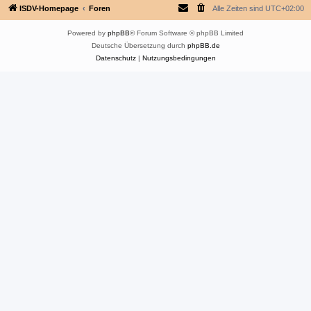
ISDV-Homepage
Foren
Alle Zeiten sind
UTC+02:00
Powered by
phpBB
® Forum Software © phpBB Limited
Deutsche Übersetzung durch
phpBB.de
Datenschutz
|
Nutzungsbedingungen