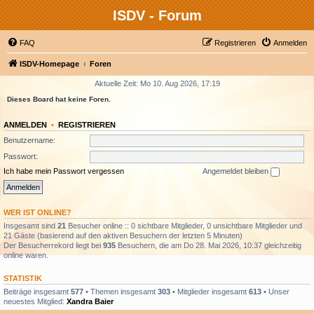
ISDV - Forum
FAQ
Registrieren
Anmelden
ISDV-Homepage
Foren
Aktuelle Zeit: Mo 10. Aug 2026, 17:19
Dieses Board hat keine Foren.
ANMELDEN
•
REGISTRIEREN
Benutzername:
Passwort:
Ich habe mein Passwort vergessen
Angemeldet bleiben
WER IST ONLINE?
Insgesamt sind
21
Besucher online :: 0 sichtbare Mitglieder, 0 unsichtbare Mitglieder und
21 Gäste (basierend auf den aktiven Besuchern der letzten 5 Minuten)
Der Besucherrekord liegt bei
935
Besuchern, die am Do 28. Mai 2026, 10:37 gleichzeitig
online waren.
STATISTIK
Beiträge insgesamt
577
• Themen insgesamt
303
• Mitglieder insgesamt
613
• Unser
neuestes Mitglied:
Xandra Baier