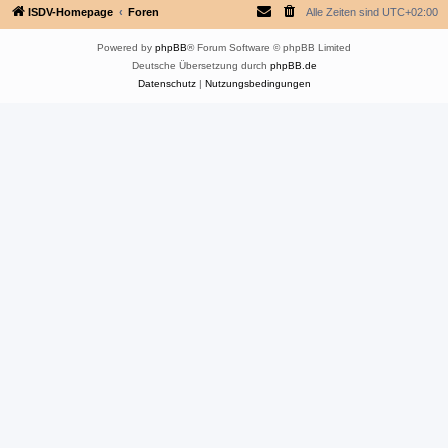
ISDV-Homepage
Foren
Alle Zeiten sind
UTC+02:00
Powered by
phpBB
® Forum Software © phpBB Limited
Deutsche Übersetzung durch
phpBB.de
Datenschutz
|
Nutzungsbedingungen