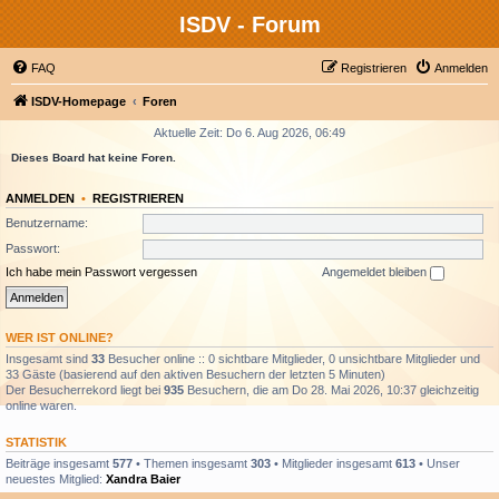
ISDV - Forum
FAQ
Registrieren
Anmelden
ISDV-Homepage
Foren
Aktuelle Zeit: Do 6. Aug 2026, 06:49
Dieses Board hat keine Foren.
ANMELDEN
•
REGISTRIEREN
Benutzername:
Passwort:
Ich habe mein Passwort vergessen
Angemeldet bleiben
WER IST ONLINE?
Insgesamt sind
33
Besucher online :: 0 sichtbare Mitglieder, 0 unsichtbare Mitglieder und
33 Gäste (basierend auf den aktiven Besuchern der letzten 5 Minuten)
Der Besucherrekord liegt bei
935
Besuchern, die am Do 28. Mai 2026, 10:37 gleichzeitig
online waren.
STATISTIK
Beiträge insgesamt
577
• Themen insgesamt
303
• Mitglieder insgesamt
613
• Unser
neuestes Mitglied:
Xandra Baier