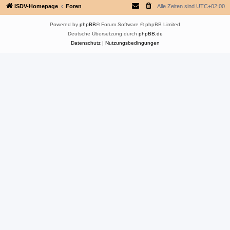
ISDV-Homepage
Foren
Alle Zeiten sind
UTC+02:00
Powered by
phpBB
® Forum Software © phpBB Limited
Deutsche Übersetzung durch
phpBB.de
Datenschutz
|
Nutzungsbedingungen