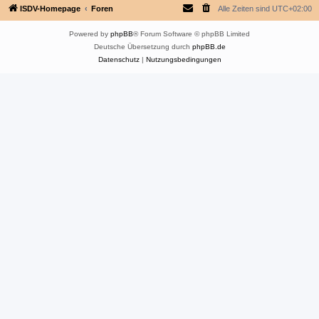
ISDV-Homepage
Foren
Alle Zeiten sind
UTC+02:00
Powered by
phpBB
® Forum Software © phpBB Limited
Deutsche Übersetzung durch
phpBB.de
Datenschutz
|
Nutzungsbedingungen