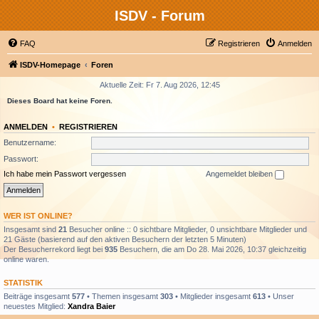
ISDV - Forum
FAQ
Registrieren
Anmelden
ISDV-Homepage
Foren
Aktuelle Zeit: Fr 7. Aug 2026, 12:45
Dieses Board hat keine Foren.
ANMELDEN
•
REGISTRIEREN
Benutzername:
Passwort:
Ich habe mein Passwort vergessen
Angemeldet bleiben
WER IST ONLINE?
Insgesamt sind
21
Besucher online :: 0 sichtbare Mitglieder, 0 unsichtbare Mitglieder und
21 Gäste (basierend auf den aktiven Besuchern der letzten 5 Minuten)
Der Besucherrekord liegt bei
935
Besuchern, die am Do 28. Mai 2026, 10:37 gleichzeitig
online waren.
STATISTIK
Beiträge insgesamt
577
• Themen insgesamt
303
• Mitglieder insgesamt
613
• Unser
neuestes Mitglied:
Xandra Baier