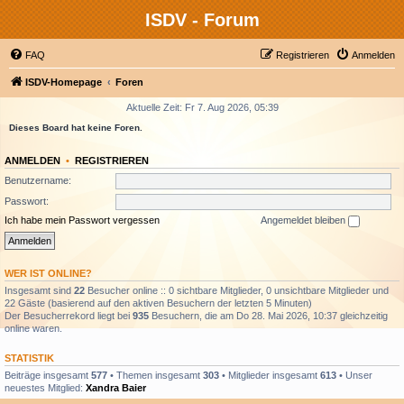
ISDV - Forum
FAQ
Registrieren
Anmelden
ISDV-Homepage
Foren
Aktuelle Zeit: Fr 7. Aug 2026, 05:39
Dieses Board hat keine Foren.
ANMELDEN
•
REGISTRIEREN
Benutzername:
Passwort:
Ich habe mein Passwort vergessen
Angemeldet bleiben
WER IST ONLINE?
Insgesamt sind
22
Besucher online :: 0 sichtbare Mitglieder, 0 unsichtbare Mitglieder und
22 Gäste (basierend auf den aktiven Besuchern der letzten 5 Minuten)
Der Besucherrekord liegt bei
935
Besuchern, die am Do 28. Mai 2026, 10:37 gleichzeitig
online waren.
STATISTIK
Beiträge insgesamt
577
• Themen insgesamt
303
• Mitglieder insgesamt
613
• Unser
neuestes Mitglied:
Xandra Baier