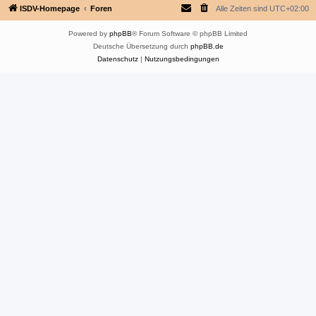
ISDV-Homepage
Foren
Alle Zeiten sind
UTC+02:00
Powered by
phpBB
® Forum Software © phpBB Limited
Deutsche Übersetzung durch
phpBB.de
Datenschutz
|
Nutzungsbedingungen