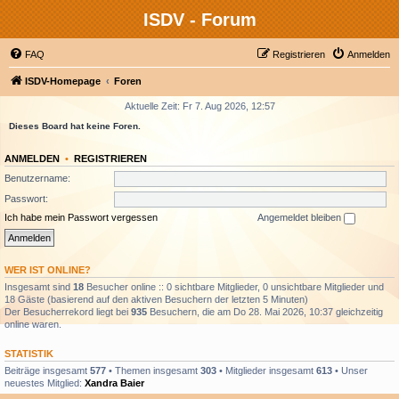
ISDV - Forum
FAQ
Registrieren
Anmelden
ISDV-Homepage
Foren
Aktuelle Zeit: Fr 7. Aug 2026, 12:57
Dieses Board hat keine Foren.
ANMELDEN
•
REGISTRIEREN
Benutzername:
Passwort:
Ich habe mein Passwort vergessen
Angemeldet bleiben
WER IST ONLINE?
Insgesamt sind
18
Besucher online :: 0 sichtbare Mitglieder, 0 unsichtbare Mitglieder und
18 Gäste (basierend auf den aktiven Besuchern der letzten 5 Minuten)
Der Besucherrekord liegt bei
935
Besuchern, die am Do 28. Mai 2026, 10:37 gleichzeitig
online waren.
STATISTIK
Beiträge insgesamt
577
• Themen insgesamt
303
• Mitglieder insgesamt
613
• Unser
neuestes Mitglied:
Xandra Baier