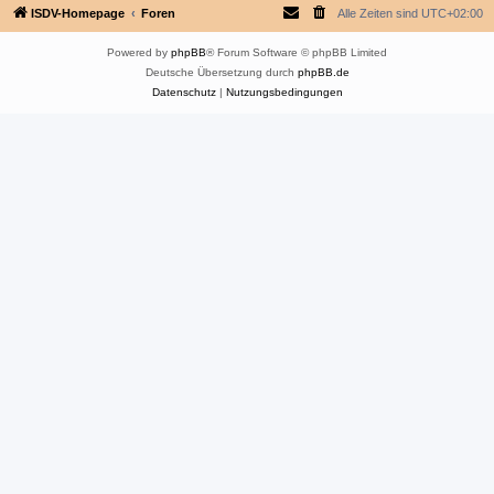
ISDV-Homepage
Foren
Alle Zeiten sind
UTC+02:00
Powered by
phpBB
® Forum Software © phpBB Limited
Deutsche Übersetzung durch
phpBB.de
Datenschutz
|
Nutzungsbedingungen