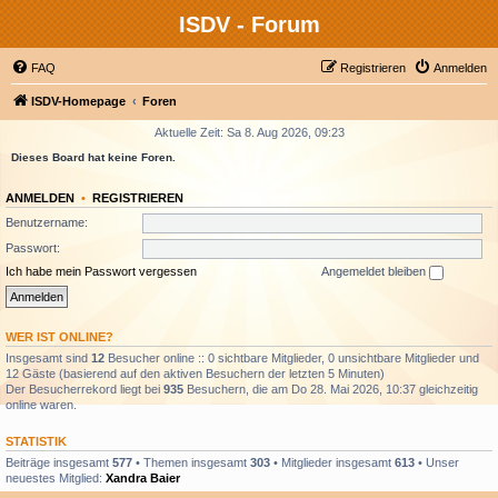
ISDV - Forum
FAQ
Registrieren
Anmelden
ISDV-Homepage
Foren
Aktuelle Zeit: Sa 8. Aug 2026, 09:23
Dieses Board hat keine Foren.
ANMELDEN
•
REGISTRIEREN
Benutzername:
Passwort:
Ich habe mein Passwort vergessen
Angemeldet bleiben
WER IST ONLINE?
Insgesamt sind
12
Besucher online :: 0 sichtbare Mitglieder, 0 unsichtbare Mitglieder und
12 Gäste (basierend auf den aktiven Besuchern der letzten 5 Minuten)
Der Besucherrekord liegt bei
935
Besuchern, die am Do 28. Mai 2026, 10:37 gleichzeitig
online waren.
STATISTIK
Beiträge insgesamt
577
• Themen insgesamt
303
• Mitglieder insgesamt
613
• Unser
neuestes Mitglied:
Xandra Baier