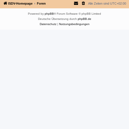
ISDV-Homepage
Foren
Alle Zeiten sind
UTC+02:00
Powered by
phpBB
® Forum Software © phpBB Limited
Deutsche Übersetzung durch
phpBB.de
Datenschutz
|
Nutzungsbedingungen