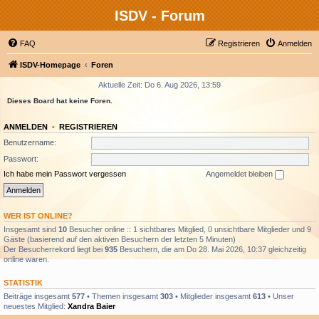
ISDV - Forum
FAQ
Registrieren
Anmelden
ISDV-Homepage
Foren
Aktuelle Zeit: Do 6. Aug 2026, 13:59
Dieses Board hat keine Foren.
ANMELDEN
•
REGISTRIEREN
Benutzername:
Passwort:
Ich habe mein Passwort vergessen
Angemeldet bleiben
WER IST ONLINE?
Insgesamt sind
10
Besucher online :: 1 sichtbares Mitglied, 0 unsichtbare Mitglieder und 9
Gäste (basierend auf den aktiven Besuchern der letzten 5 Minuten)
Der Besucherrekord liegt bei
935
Besuchern, die am Do 28. Mai 2026, 10:37 gleichzeitig
online waren.
STATISTIK
Beiträge insgesamt
577
• Themen insgesamt
303
• Mitglieder insgesamt
613
• Unser
neuestes Mitglied:
Xandra Baier