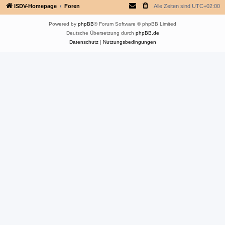
ISDV-Homepage
Foren
Alle Zeiten sind
UTC+02:00
Powered by
phpBB
® Forum Software © phpBB Limited
Deutsche Übersetzung durch
phpBB.de
Datenschutz
|
Nutzungsbedingungen