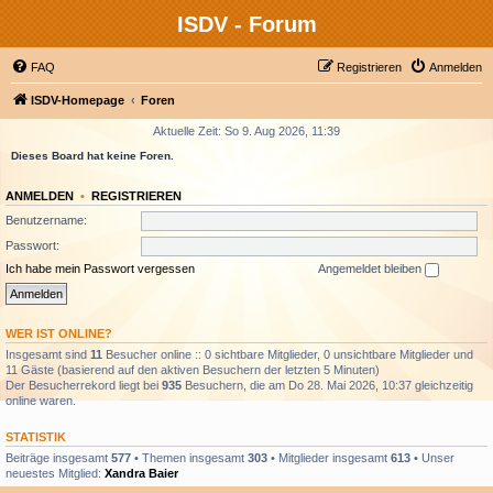
ISDV - Forum
FAQ
Registrieren
Anmelden
ISDV-Homepage
Foren
Aktuelle Zeit: So 9. Aug 2026, 11:39
Dieses Board hat keine Foren.
ANMELDEN
•
REGISTRIEREN
Benutzername:
Passwort:
Ich habe mein Passwort vergessen
Angemeldet bleiben
WER IST ONLINE?
Insgesamt sind
11
Besucher online :: 0 sichtbare Mitglieder, 0 unsichtbare Mitglieder und
11 Gäste (basierend auf den aktiven Besuchern der letzten 5 Minuten)
Der Besucherrekord liegt bei
935
Besuchern, die am Do 28. Mai 2026, 10:37 gleichzeitig
online waren.
STATISTIK
Beiträge insgesamt
577
• Themen insgesamt
303
• Mitglieder insgesamt
613
• Unser
neuestes Mitglied:
Xandra Baier