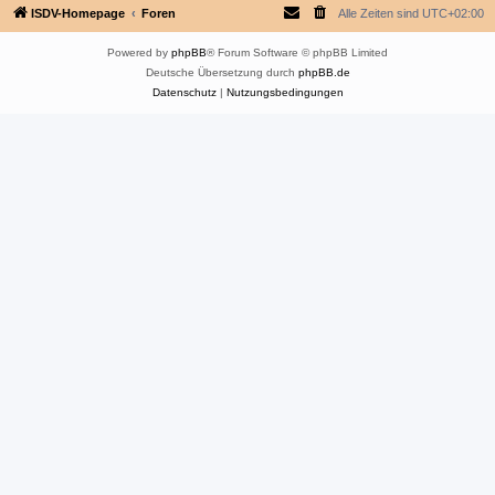
ISDV-Homepage
Foren
Alle Zeiten sind
UTC+02:00
Powered by
phpBB
® Forum Software © phpBB Limited
Deutsche Übersetzung durch
phpBB.de
Datenschutz
|
Nutzungsbedingungen