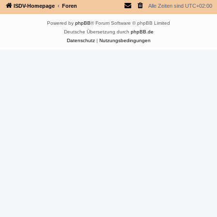
ISDV-Homepage
Foren
Alle Zeiten sind
UTC+02:00
Powered by
phpBB
® Forum Software © phpBB Limited
Deutsche Übersetzung durch
phpBB.de
Datenschutz
|
Nutzungsbedingungen