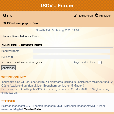
ISDV - Forum
FAQ
Registrieren
Anmelden
ISDV-Homepage
Foren
Aktuelle Zeit: So 9. Aug 2026, 17:16
Dieses Board hat keine Foren.
ANMELDEN
•
REGISTRIEREN
Benutzername:
Passwort:
Ich habe mein Passwort vergessen
Angemeldet bleiben
WER IST ONLINE?
Insgesamt sind
23
Besucher online :: 1 sichtbares Mitglied, 0 unsichtbare Mitglieder und 22
Gäste (basierend auf den aktiven Besuchern der letzten 5 Minuten)
Der Besucherrekord liegt bei
935
Besuchern, die am Do 28. Mai 2026, 10:37 gleichzeitig
online waren.
STATISTIK
Beiträge insgesamt
577
• Themen insgesamt
303
• Mitglieder insgesamt
613
• Unser
neuestes Mitglied:
Xandra Baier