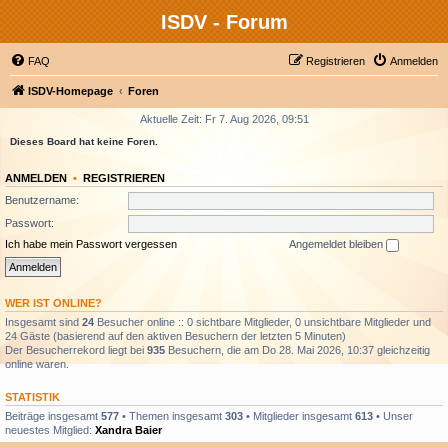
ISDV - Forum
FAQ
Registrieren
Anmelden
ISDV-Homepage
Foren
Aktuelle Zeit: Fr 7. Aug 2026, 09:51
Dieses Board hat keine Foren.
ANMELDEN
•
REGISTRIEREN
Benutzername:
Passwort:
Ich habe mein Passwort vergessen
Angemeldet bleiben
WER IST ONLINE?
Insgesamt sind
24
Besucher online :: 0 sichtbare Mitglieder, 0 unsichtbare Mitglieder und
24 Gäste (basierend auf den aktiven Besuchern der letzten 5 Minuten)
Der Besucherrekord liegt bei
935
Besuchern, die am Do 28. Mai 2026, 10:37 gleichzeitig
online waren.
STATISTIK
Beiträge insgesamt
577
• Themen insgesamt
303
• Mitglieder insgesamt
613
• Unser
neuestes Mitglied:
Xandra Baier