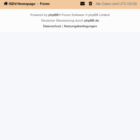
ISDV-Homepage
Foren
Alle Zeiten sind
UTC+02:00
Powered by
phpBB
® Forum Software © phpBB Limited
Deutsche Übersetzung durch
phpBB.de
Datenschutz
|
Nutzungsbedingungen