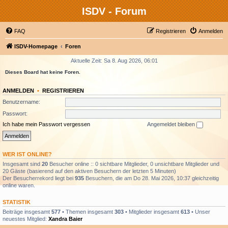
ISDV - Forum
FAQ
Registrieren
Anmelden
ISDV-Homepage
Foren
Aktuelle Zeit: Sa 8. Aug 2026, 06:01
Dieses Board hat keine Foren.
ANMELDEN
•
REGISTRIEREN
Benutzername:
Passwort:
Ich habe mein Passwort vergessen
Angemeldet bleiben
WER IST ONLINE?
Insgesamt sind
20
Besucher online :: 0 sichtbare Mitglieder, 0 unsichtbare Mitglieder und
20 Gäste (basierend auf den aktiven Besuchern der letzten 5 Minuten)
Der Besucherrekord liegt bei
935
Besuchern, die am Do 28. Mai 2026, 10:37 gleichzeitig
online waren.
STATISTIK
Beiträge insgesamt
577
• Themen insgesamt
303
• Mitglieder insgesamt
613
• Unser
neuestes Mitglied:
Xandra Baier