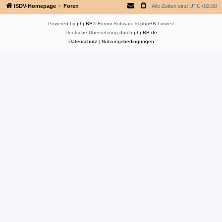
ISDV-Homepage
Foren
Alle Zeiten sind
UTC+02:00
Powered by
phpBB
® Forum Software © phpBB Limited
Deutsche Übersetzung durch
phpBB.de
Datenschutz
|
Nutzungsbedingungen