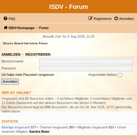
ISDV - Forum
FAQ
Registrieren
Anmelden
ISDV-Homepage
Foren
Aktuelle Zeit: So 9. Aug 2026, 11:29
Dieses Board hat keine Foren.
ANMELDEN
•
REGISTRIEREN
Benutzername:
Passwort:
Ich habe mein Passwort vergessen
Angemeldet bleiben
WER IST ONLINE?
Insgesamt sind
21
Besucher online :: 0 sichtbare Mitglieder, 0 unsichtbare Mitglieder und
21 Gäste (basierend auf den aktiven Besuchern der letzten 5 Minuten)
Der Besucherrekord liegt bei
935
Besuchern, die am Do 28. Mai 2026, 10:37 gleichzeitig
online waren.
STATISTIK
Beiträge insgesamt
577
• Themen insgesamt
303
• Mitglieder insgesamt
613
• Unser
neuestes Mitglied:
Xandra Baier