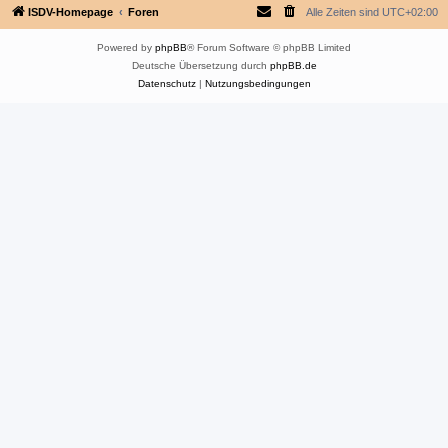
ISDV-Homepage
Foren
Alle Zeiten sind
UTC+02:00
Powered by
phpBB
® Forum Software © phpBB Limited
Deutsche Übersetzung durch
phpBB.de
Datenschutz
|
Nutzungsbedingungen