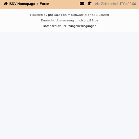
ISDV-Homepage
Foren
Alle Zeiten sind
UTC+02:00
Powered by
phpBB
® Forum Software © phpBB Limited
Deutsche Übersetzung durch
phpBB.de
Datenschutz
|
Nutzungsbedingungen