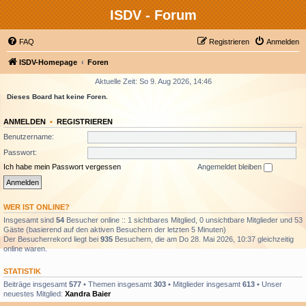
ISDV - Forum
FAQ
Registrieren
Anmelden
ISDV-Homepage
Foren
Aktuelle Zeit: So 9. Aug 2026, 14:46
Dieses Board hat keine Foren.
ANMELDEN
•
REGISTRIEREN
Benutzername:
Passwort:
Ich habe mein Passwort vergessen
Angemeldet bleiben
WER IST ONLINE?
Insgesamt sind
54
Besucher online :: 1 sichtbares Mitglied, 0 unsichtbare Mitglieder und 53
Gäste (basierend auf den aktiven Besuchern der letzten 5 Minuten)
Der Besucherrekord liegt bei
935
Besuchern, die am Do 28. Mai 2026, 10:37 gleichzeitig
online waren.
STATISTIK
Beiträge insgesamt
577
• Themen insgesamt
303
• Mitglieder insgesamt
613
• Unser
neuestes Mitglied:
Xandra Baier