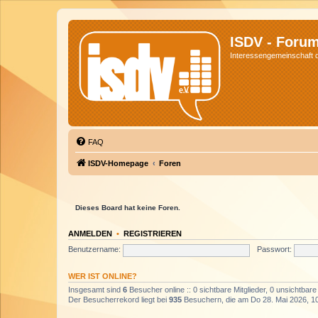
ISDV - Foru
Interessengemeinschaft de
FAQ
ISDV-Homepage
Foren
Dieses Board hat keine Foren.
ANMELDEN
•
REGISTRIEREN
Benutzername:
Passwort:
WER IST ONLINE?
Insgesamt sind
6
Besucher online :: 0 sichtbare Mitglieder, 0 unsichtbar
Der Besucherrekord liegt bei
935
Besuchern, die am Do 28. Mai 2026, 10: