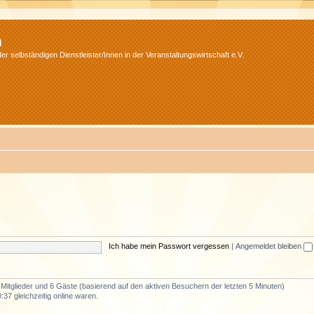
m
r selbständigen Dienstleister/Innen in der Veranstaltungswirtschaft e.V.
Ich habe mein Passwort vergessen
|
Angemeldet bleiben
e Mitglieder und 6 Gäste (basierend auf den aktiven Besuchern der letzten 5 Minuten)
37 gleichzeitig online waren.