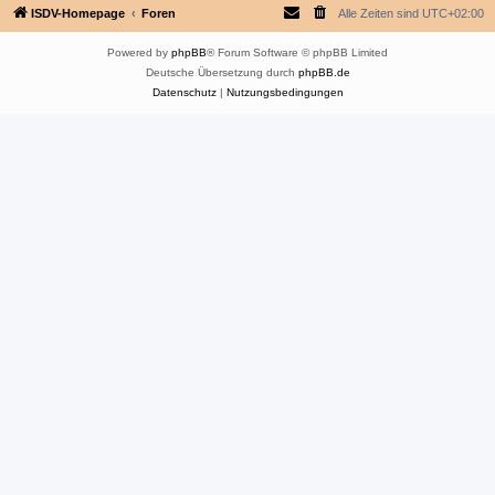
ISDV-Homepage
Foren
Alle Zeiten sind
UTC+02:00
Powered by
phpBB
® Forum Software © phpBB Limited
Deutsche Übersetzung durch
phpBB.de
Datenschutz
|
Nutzungsbedingungen