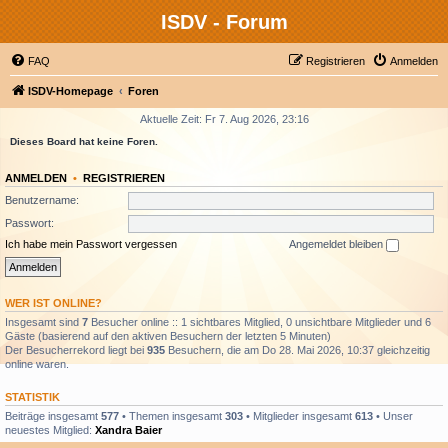
ISDV - Forum
FAQ
Registrieren
Anmelden
ISDV-Homepage
Foren
Aktuelle Zeit: Fr 7. Aug 2026, 23:16
Dieses Board hat keine Foren.
ANMELDEN
•
REGISTRIEREN
Benutzername:
Passwort:
Ich habe mein Passwort vergessen
Angemeldet bleiben
WER IST ONLINE?
Insgesamt sind
7
Besucher online :: 1 sichtbares Mitglied, 0 unsichtbare Mitglieder und 6
Gäste (basierend auf den aktiven Besuchern der letzten 5 Minuten)
Der Besucherrekord liegt bei
935
Besuchern, die am Do 28. Mai 2026, 10:37 gleichzeitig
online waren.
STATISTIK
Beiträge insgesamt
577
• Themen insgesamt
303
• Mitglieder insgesamt
613
• Unser
neuestes Mitglied:
Xandra Baier