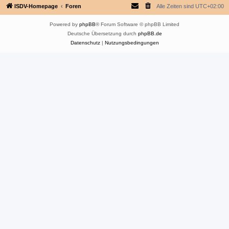
ISDV-Homepage
Foren
Alle Zeiten sind
UTC+02:00
Powered by
phpBB
® Forum Software © phpBB Limited
Deutsche Übersetzung durch
phpBB.de
Datenschutz
|
Nutzungsbedingungen