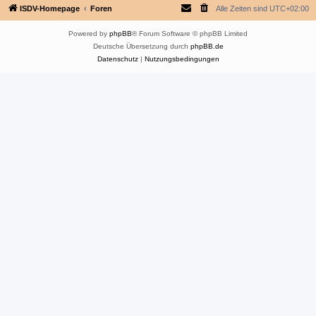
ISDV-Homepage
Foren
Alle Zeiten sind
UTC+02:00
Powered by
phpBB
® Forum Software © phpBB Limited
Deutsche Übersetzung durch
phpBB.de
Datenschutz
|
Nutzungsbedingungen