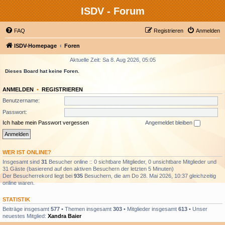
ISDV - Forum
FAQ
Registrieren
Anmelden
ISDV-Homepage
Foren
Aktuelle Zeit: Sa 8. Aug 2026, 05:05
Dieses Board hat keine Foren.
ANMELDEN
•
REGISTRIEREN
Benutzername:
Passwort:
Ich habe mein Passwort vergessen
Angemeldet bleiben
WER IST ONLINE?
Insgesamt sind
31
Besucher online :: 0 sichtbare Mitglieder, 0 unsichtbare Mitglieder und
31 Gäste (basierend auf den aktiven Besuchern der letzten 5 Minuten)
Der Besucherrekord liegt bei
935
Besuchern, die am Do 28. Mai 2026, 10:37 gleichzeitig
online waren.
STATISTIK
Beiträge insgesamt
577
• Themen insgesamt
303
• Mitglieder insgesamt
613
• Unser
neuestes Mitglied:
Xandra Baier