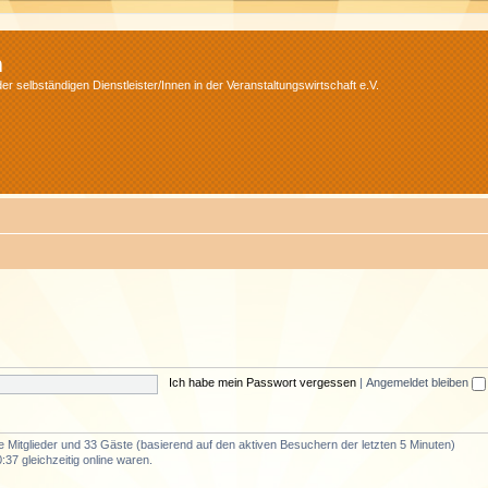
m
r selbständigen Dienstleister/Innen in der Veranstaltungswirtschaft e.V.
Ich habe mein Passwort vergessen
|
Angemeldet bleiben
re Mitglieder und 33 Gäste (basierend auf den aktiven Besuchern der letzten 5 Minuten)
37 gleichzeitig online waren.