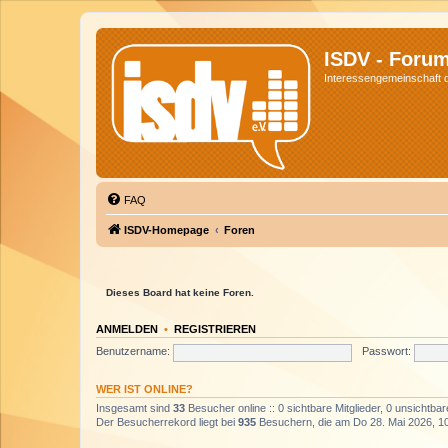
ISDV - Foru
Interessengemeinschaft de
FAQ
ISDV-Homepage
Foren
Dieses Board hat keine Foren.
ANMELDEN
•
REGISTRIEREN
Benutzername:
Passwort:
WER IST ONLINE?
Insgesamt sind
33
Besucher online :: 0 sichtbare Mitglieder, 0 unsichtba
Der Besucherrekord liegt bei
935
Besuchern, die am Do 28. Mai 2026, 10: