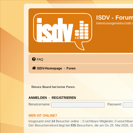
ISDV - Foru
Interessengemeinschaft de
FAQ
ISDV-Homepage
Foren
Dieses Board hat keine Foren.
ANMELDEN
•
REGISTRIEREN
Benutzername:
Passwort:
WER IST ONLINE?
Insgesamt sind
14
Besucher online :: 0 sichtbare Mitglieder, 0 unsichtba
Der Besucherrekord liegt bei
935
Besuchern, die am Do 28. Mai 2026, 10: