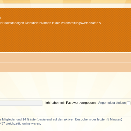
m
r selbständigen Dienstleister/Innen in der Veranstaltungswirtschaft e.V.
Ich habe mein Passwort vergessen
|
Angemeldet bleiben
re Mitglieder und 14 Gäste (basierend auf den aktiven Besuchern der letzten 5 Minuten)
37 gleichzeitig online waren.