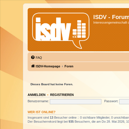
ISDV - Foru
Interessengemeinschaft de
FAQ
ISDV-Homepage
Foren
Dieses Board hat keine Foren.
ANMELDEN
•
REGISTRIEREN
Benutzername:
Passwort:
WER IST ONLINE?
Insgesamt sind
13
Besucher online :: 0 sichtbare Mitglieder, 0 unsichtba
Der Besucherrekord liegt bei
935
Besuchern, die am Do 28. Mai 2026, 10: