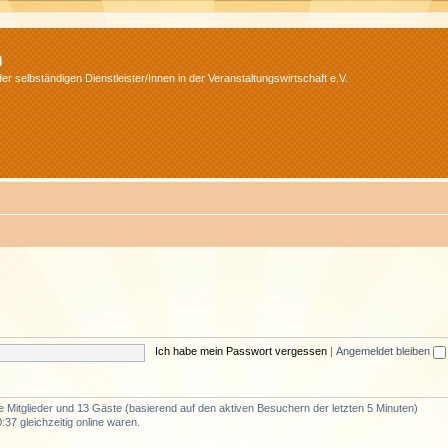
m
r selbständigen Dienstleister/Innen in der Veranstaltungswirtschaft e.V.
Ich habe mein Passwort vergessen
|
Angemeldet bleiben
re Mitglieder und 13 Gäste (basierend auf den aktiven Besuchern der letzten 5 Minuten)
37 gleichzeitig online waren.