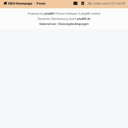
ISDV-Homepage
Foren
Alle Zeiten sind
UTC+02:00
Powered by
phpBB
® Forum Software © phpBB Limited
Deutsche Übersetzung durch
phpBB.de
Datenschutz
|
Nutzungsbedingungen