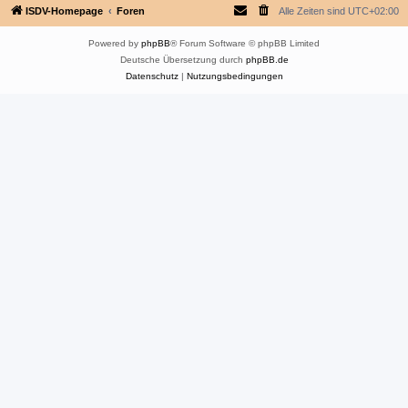
ISDV-Homepage
Foren
Alle Zeiten sind
UTC+02:00
Powered by
phpBB
® Forum Software © phpBB Limited
Deutsche Übersetzung durch
phpBB.de
Datenschutz
|
Nutzungsbedingungen