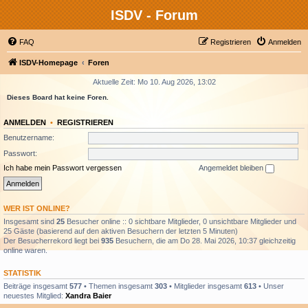
ISDV - Forum
FAQ
Registrieren
Anmelden
ISDV-Homepage
Foren
Aktuelle Zeit: Mo 10. Aug 2026, 13:02
Dieses Board hat keine Foren.
ANMELDEN
•
REGISTRIEREN
Benutzername:
Passwort:
Ich habe mein Passwort vergessen
Angemeldet bleiben
WER IST ONLINE?
Insgesamt sind
25
Besucher online :: 0 sichtbare Mitglieder, 0 unsichtbare Mitglieder und
25 Gäste (basierend auf den aktiven Besuchern der letzten 5 Minuten)
Der Besucherrekord liegt bei
935
Besuchern, die am Do 28. Mai 2026, 10:37 gleichzeitig
online waren.
STATISTIK
Beiträge insgesamt
577
• Themen insgesamt
303
• Mitglieder insgesamt
613
• Unser
neuestes Mitglied:
Xandra Baier