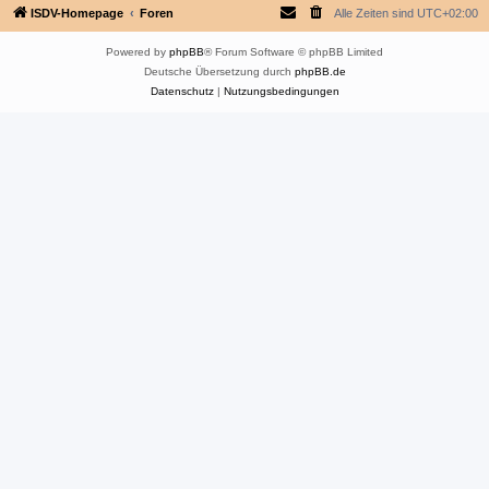
ISDV-Homepage
Foren
Alle Zeiten sind
UTC+02:00
Powered by
phpBB
® Forum Software © phpBB Limited
Deutsche Übersetzung durch
phpBB.de
Datenschutz
|
Nutzungsbedingungen