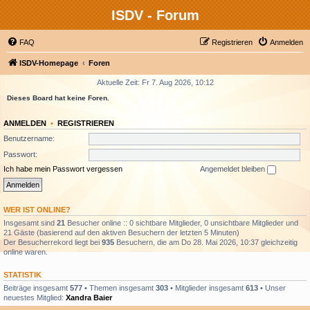
ISDV - Forum
FAQ
Registrieren
Anmelden
ISDV-Homepage
Foren
Aktuelle Zeit: Fr 7. Aug 2026, 10:12
Dieses Board hat keine Foren.
ANMELDEN
•
REGISTRIEREN
Benutzername:
Passwort:
Ich habe mein Passwort vergessen
Angemeldet bleiben
WER IST ONLINE?
Insgesamt sind
21
Besucher online :: 0 sichtbare Mitglieder, 0 unsichtbare Mitglieder und
21 Gäste (basierend auf den aktiven Besuchern der letzten 5 Minuten)
Der Besucherrekord liegt bei
935
Besuchern, die am Do 28. Mai 2026, 10:37 gleichzeitig
online waren.
STATISTIK
Beiträge insgesamt
577
• Themen insgesamt
303
• Mitglieder insgesamt
613
• Unser
neuestes Mitglied:
Xandra Baier