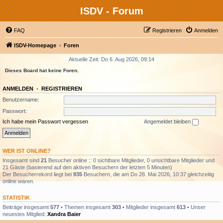
ISDV - Forum
FAQ
Registrieren
Anmelden
ISDV-Homepage
Foren
Aktuelle Zeit: Do 6. Aug 2026, 09:14
Dieses Board hat keine Foren.
ANMELDEN
•
REGISTRIEREN
Benutzername:
Passwort:
Ich habe mein Passwort vergessen
Angemeldet bleiben
WER IST ONLINE?
Insgesamt sind
21
Besucher online :: 0 sichtbare Mitglieder, 0 unsichtbare Mitglieder und
21 Gäste (basierend auf den aktiven Besuchern der letzten 5 Minuten)
Der Besucherrekord liegt bei
935
Besuchern, die am Do 28. Mai 2026, 10:37 gleichzeitig
online waren.
STATISTIK
Beiträge insgesamt
577
• Themen insgesamt
303
• Mitglieder insgesamt
613
• Unser
neuestes Mitglied:
Xandra Baier