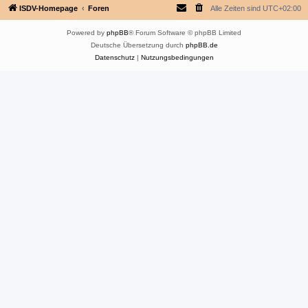
ISDV-Homepage
Foren
Alle Zeiten sind
UTC+02:00
Powered by
phpBB
® Forum Software © phpBB Limited
Deutsche Übersetzung durch
phpBB.de
Datenschutz
|
Nutzungsbedingungen