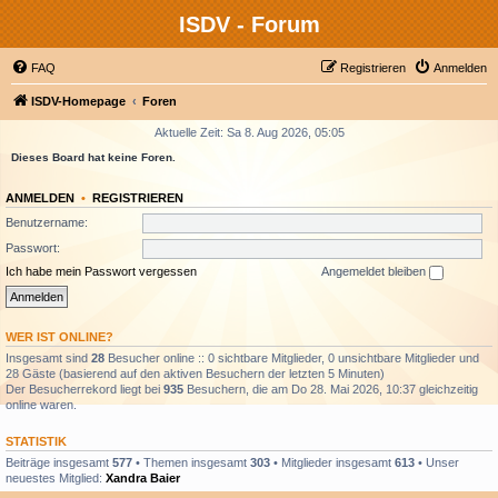
ISDV - Forum
FAQ
Registrieren
Anmelden
ISDV-Homepage
Foren
Aktuelle Zeit: Sa 8. Aug 2026, 05:05
Dieses Board hat keine Foren.
ANMELDEN
•
REGISTRIEREN
Benutzername:
Passwort:
Ich habe mein Passwort vergessen
Angemeldet bleiben
WER IST ONLINE?
Insgesamt sind
28
Besucher online :: 0 sichtbare Mitglieder, 0 unsichtbare Mitglieder und
28 Gäste (basierend auf den aktiven Besuchern der letzten 5 Minuten)
Der Besucherrekord liegt bei
935
Besuchern, die am Do 28. Mai 2026, 10:37 gleichzeitig
online waren.
STATISTIK
Beiträge insgesamt
577
• Themen insgesamt
303
• Mitglieder insgesamt
613
• Unser
neuestes Mitglied:
Xandra Baier