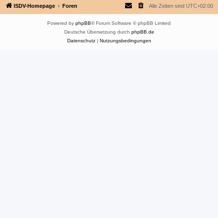
ISDV-Homepage
Foren
Alle Zeiten sind
UTC+02:00
Powered by
phpBB
® Forum Software © phpBB Limited
Deutsche Übersetzung durch
phpBB.de
Datenschutz
|
Nutzungsbedingungen