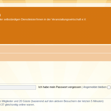
m
r selbständigen Dienstleister/Innen in der Veranstaltungswirtschaft e.V.
Ich habe mein Passwort vergessen
|
Angemeldet bleiben
re Mitglieder und 20 Gäste (basierend auf den aktiven Besuchern der letzten 5 Minuten)
37 gleichzeitig online waren.