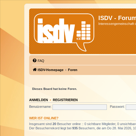
ISDV - Foru
Interessengemeinschaft de
FAQ
ISDV-Homepage
Foren
Dieses Board hat keine Foren.
ANMELDEN
•
REGISTRIEREN
Benutzername:
Passwort:
WER IST ONLINE?
Insgesamt sind
20
Besucher online :: 0 sichtbare Mitglieder, 0 unsichtba
Der Besucherrekord liegt bei
935
Besuchern, die am Do 28. Mai 2026, 10: