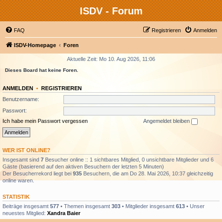
ISDV - Forum
FAQ
Registrieren
Anmelden
ISDV-Homepage
Foren
Aktuelle Zeit: Mo 10. Aug 2026, 11:06
Dieses Board hat keine Foren.
ANMELDEN
•
REGISTRIEREN
Benutzername:
Passwort:
Ich habe mein Passwort vergessen
Angemeldet bleiben
WER IST ONLINE?
Insgesamt sind
7
Besucher online :: 1 sichtbares Mitglied, 0 unsichtbare Mitglieder und 6
Gäste (basierend auf den aktiven Besuchern der letzten 5 Minuten)
Der Besucherrekord liegt bei
935
Besuchern, die am Do 28. Mai 2026, 10:37 gleichzeitig
online waren.
STATISTIK
Beiträge insgesamt
577
• Themen insgesamt
303
• Mitglieder insgesamt
613
• Unser
neuestes Mitglied:
Xandra Baier