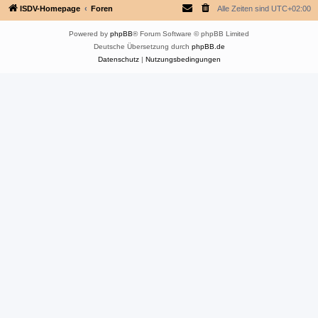
ISDV-Homepage
Foren
Alle Zeiten sind
UTC+02:00
Powered by
phpBB
® Forum Software © phpBB Limited
Deutsche Übersetzung durch
phpBB.de
Datenschutz
|
Nutzungsbedingungen