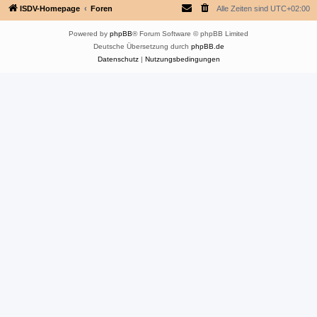
ISDV-Homepage
Foren
Alle Zeiten sind
UTC+02:00
Powered by
phpBB
® Forum Software © phpBB Limited
Deutsche Übersetzung durch
phpBB.de
Datenschutz
|
Nutzungsbedingungen