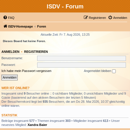
ISDV - Forum
FAQ
Registrieren
Anmelden
ISDV-Homepage
Foren
Aktuelle Zeit: Fr 7. Aug 2026, 13:25
Dieses Board hat keine Foren.
ANMELDEN
•
REGISTRIEREN
Benutzername:
Passwort:
Ich habe mein Passwort vergessen
Angemeldet bleiben
WER IST ONLINE?
Insgesamt sind
9
Besucher online :: 0 sichtbare Mitglieder, 0 unsichtbare Mitglieder und 9
Gäste (basierend auf den aktiven Besuchern der letzten 5 Minuten)
Der Besucherrekord liegt bei
935
Besuchern, die am Do 28. Mai 2026, 10:37 gleichzeitig
online waren.
STATISTIK
Beiträge insgesamt
577
• Themen insgesamt
303
• Mitglieder insgesamt
613
• Unser
neuestes Mitglied:
Xandra Baier