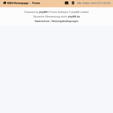
ISDV-Homepage
Foren
Alle Zeiten sind
UTC+02:00
Powered by
phpBB
® Forum Software © phpBB Limited
Deutsche Übersetzung durch
phpBB.de
Datenschutz
|
Nutzungsbedingungen