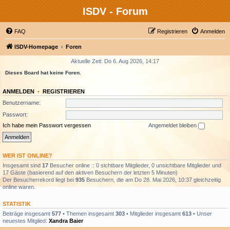
ISDV - Forum
FAQ
Registrieren
Anmelden
ISDV-Homepage
Foren
Aktuelle Zeit: Do 6. Aug 2026, 14:17
Dieses Board hat keine Foren.
ANMELDEN
•
REGISTRIEREN
Benutzername:
Passwort:
Ich habe mein Passwort vergessen
Angemeldet bleiben
WER IST ONLINE?
Insgesamt sind
17
Besucher online :: 0 sichtbare Mitglieder, 0 unsichtbare Mitglieder und
17 Gäste (basierend auf den aktiven Besuchern der letzten 5 Minuten)
Der Besucherrekord liegt bei
935
Besuchern, die am Do 28. Mai 2026, 10:37 gleichzeitig
online waren.
STATISTIK
Beiträge insgesamt
577
• Themen insgesamt
303
• Mitglieder insgesamt
613
• Unser
neuestes Mitglied:
Xandra Baier