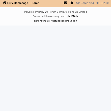
ISDV-Homepage
Foren
Alle Zeiten sind
UTC+02:00
Powered by
phpBB
® Forum Software © phpBB Limited
Deutsche Übersetzung durch
phpBB.de
Datenschutz
|
Nutzungsbedingungen