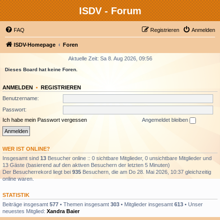
ISDV - Forum
FAQ
Registrieren
Anmelden
ISDV-Homepage
Foren
Aktuelle Zeit: Sa 8. Aug 2026, 09:56
Dieses Board hat keine Foren.
ANMELDEN
•
REGISTRIEREN
Benutzername:
Passwort:
Ich habe mein Passwort vergessen
Angemeldet bleiben
WER IST ONLINE?
Insgesamt sind
13
Besucher online :: 0 sichtbare Mitglieder, 0 unsichtbare Mitglieder und
13 Gäste (basierend auf den aktiven Besuchern der letzten 5 Minuten)
Der Besucherrekord liegt bei
935
Besuchern, die am Do 28. Mai 2026, 10:37 gleichzeitig
online waren.
STATISTIK
Beiträge insgesamt
577
• Themen insgesamt
303
• Mitglieder insgesamt
613
• Unser
neuestes Mitglied:
Xandra Baier