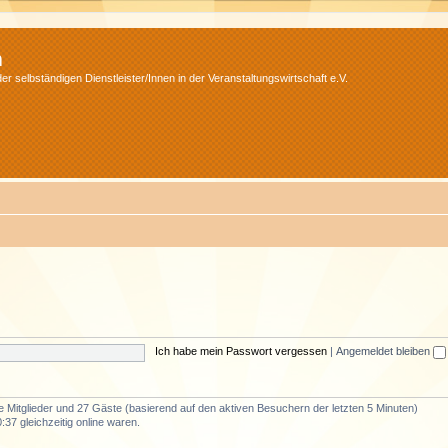
m
r selbständigen Dienstleister/Innen in der Veranstaltungswirtschaft e.V.
Ich habe mein Passwort vergessen
|
Angemeldet bleiben
re Mitglieder und 27 Gäste (basierend auf den aktiven Besuchern der letzten 5 Minuten)
37 gleichzeitig online waren.