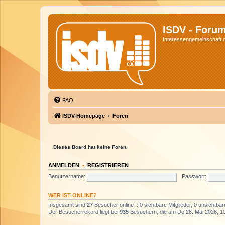
ISDV - Foru
Interessengemeinschaft de
FAQ
ISDV-Homepage
Foren
Dieses Board hat keine Foren.
ANMELDEN
•
REGISTRIEREN
Benutzername:
Passwort:
WER IST ONLINE?
Insgesamt sind
27
Besucher online :: 0 sichtbare Mitglieder, 0 unsichtba
Der Besucherrekord liegt bei
935
Besuchern, die am Do 28. Mai 2026, 10: