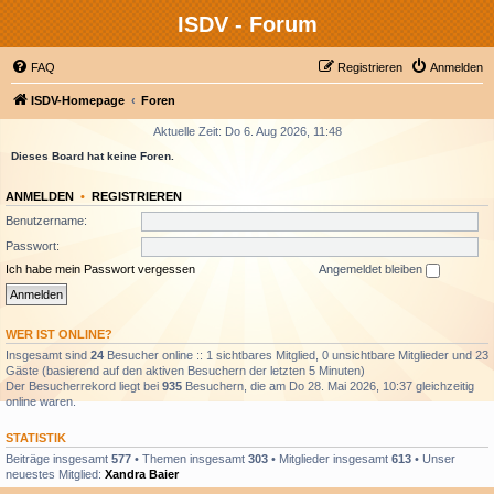
ISDV - Forum
FAQ
Registrieren
Anmelden
ISDV-Homepage
Foren
Aktuelle Zeit: Do 6. Aug 2026, 11:48
Dieses Board hat keine Foren.
ANMELDEN
•
REGISTRIEREN
Benutzername:
Passwort:
Ich habe mein Passwort vergessen
Angemeldet bleiben
WER IST ONLINE?
Insgesamt sind
24
Besucher online :: 1 sichtbares Mitglied, 0 unsichtbare Mitglieder und 23
Gäste (basierend auf den aktiven Besuchern der letzten 5 Minuten)
Der Besucherrekord liegt bei
935
Besuchern, die am Do 28. Mai 2026, 10:37 gleichzeitig
online waren.
STATISTIK
Beiträge insgesamt
577
• Themen insgesamt
303
• Mitglieder insgesamt
613
• Unser
neuestes Mitglied:
Xandra Baier