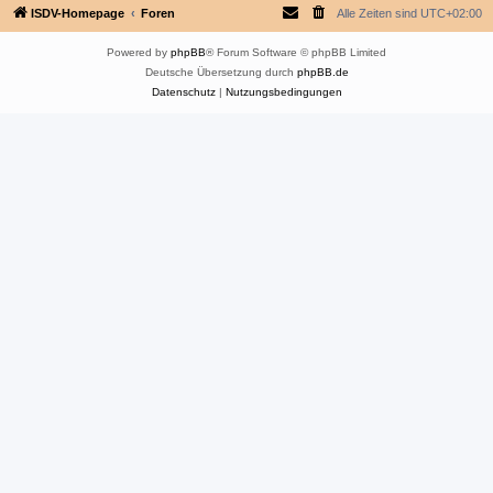
ISDV-Homepage
Foren
Alle Zeiten sind
UTC+02:00
Powered by
phpBB
® Forum Software © phpBB Limited
Deutsche Übersetzung durch
phpBB.de
Datenschutz
|
Nutzungsbedingungen