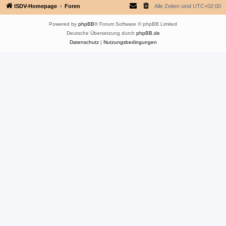
ISDV-Homepage
Foren
Alle Zeiten sind
UTC+02:00
Powered by
phpBB
® Forum Software © phpBB Limited
Deutsche Übersetzung durch
phpBB.de
Datenschutz
|
Nutzungsbedingungen