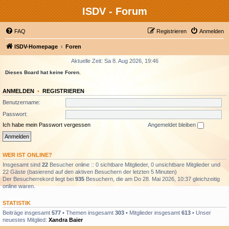
ISDV - Forum
FAQ
Registrieren
Anmelden
ISDV-Homepage
Foren
Aktuelle Zeit: Sa 8. Aug 2026, 19:46
Dieses Board hat keine Foren.
ANMELDEN
•
REGISTRIEREN
Benutzername:
Passwort:
Ich habe mein Passwort vergessen
Angemeldet bleiben
WER IST ONLINE?
Insgesamt sind
22
Besucher online :: 0 sichtbare Mitglieder, 0 unsichtbare Mitglieder und
22 Gäste (basierend auf den aktiven Besuchern der letzten 5 Minuten)
Der Besucherrekord liegt bei
935
Besuchern, die am Do 28. Mai 2026, 10:37 gleichzeitig
online waren.
STATISTIK
Beiträge insgesamt
577
• Themen insgesamt
303
• Mitglieder insgesamt
613
• Unser
neuestes Mitglied:
Xandra Baier