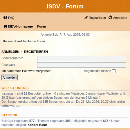
ISDV - Forum
FAQ
Registrieren
Anmelden
ISDV-Homepage
Foren
Aktuelle Zeit: Fr 7. Aug 2026, 08:03
Dieses Board hat keine Foren.
ANMELDEN
•
REGISTRIEREN
Benutzername:
Passwort:
Ich habe mein Passwort vergessen
Angemeldet bleiben
WER IST ONLINE?
Insgesamt sind
29
Besucher online :: 0 sichtbare Mitglieder, 0 unsichtbare Mitglieder und
29 Gäste (basierend auf den aktiven Besuchern der letzten 5 Minuten)
Der Besucherrekord liegt bei
935
Besuchern, die am Do 28. Mai 2026, 10:37 gleichzeitig
online waren.
STATISTIK
Beiträge insgesamt
577
• Themen insgesamt
303
• Mitglieder insgesamt
613
• Unser
neuestes Mitglied:
Xandra Baier