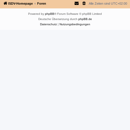
ISDV-Homepage
Foren
Alle Zeiten sind
UTC+02:00
Powered by
phpBB
® Forum Software © phpBB Limited
Deutsche Übersetzung durch
phpBB.de
Datenschutz
|
Nutzungsbedingungen