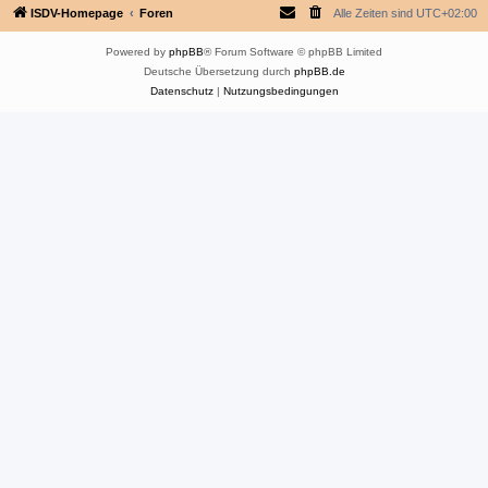
ISDV-Homepage
Foren
Alle Zeiten sind
UTC+02:00
Powered by
phpBB
® Forum Software © phpBB Limited
Deutsche Übersetzung durch
phpBB.de
Datenschutz
|
Nutzungsbedingungen