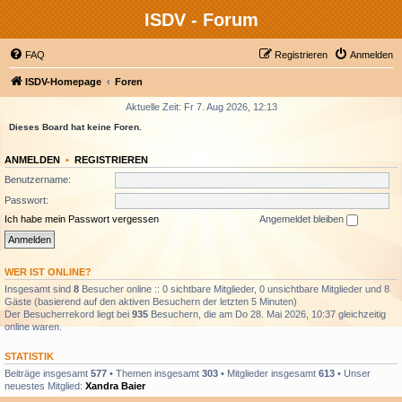
ISDV - Forum
FAQ
Registrieren
Anmelden
ISDV-Homepage
Foren
Aktuelle Zeit: Fr 7. Aug 2026, 12:13
Dieses Board hat keine Foren.
ANMELDEN
•
REGISTRIEREN
Benutzername:
Passwort:
Ich habe mein Passwort vergessen
Angemeldet bleiben
WER IST ONLINE?
Insgesamt sind
8
Besucher online :: 0 sichtbare Mitglieder, 0 unsichtbare Mitglieder und 8
Gäste (basierend auf den aktiven Besuchern der letzten 5 Minuten)
Der Besucherrekord liegt bei
935
Besuchern, die am Do 28. Mai 2026, 10:37 gleichzeitig
online waren.
STATISTIK
Beiträge insgesamt
577
• Themen insgesamt
303
• Mitglieder insgesamt
613
• Unser
neuestes Mitglied:
Xandra Baier