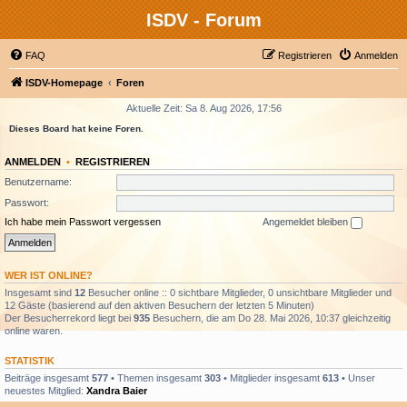
ISDV - Forum
FAQ
Registrieren
Anmelden
ISDV-Homepage
Foren
Aktuelle Zeit: Sa 8. Aug 2026, 17:56
Dieses Board hat keine Foren.
ANMELDEN
•
REGISTRIEREN
Benutzername:
Passwort:
Ich habe mein Passwort vergessen
Angemeldet bleiben
WER IST ONLINE?
Insgesamt sind
12
Besucher online :: 0 sichtbare Mitglieder, 0 unsichtbare Mitglieder und
12 Gäste (basierend auf den aktiven Besuchern der letzten 5 Minuten)
Der Besucherrekord liegt bei
935
Besuchern, die am Do 28. Mai 2026, 10:37 gleichzeitig
online waren.
STATISTIK
Beiträge insgesamt
577
• Themen insgesamt
303
• Mitglieder insgesamt
613
• Unser
neuestes Mitglied:
Xandra Baier