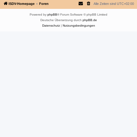
ISDV-Homepage
Foren
Alle Zeiten sind
UTC+02:00
Powered by
phpBB
® Forum Software © phpBB Limited
Deutsche Übersetzung durch
phpBB.de
Datenschutz
|
Nutzungsbedingungen