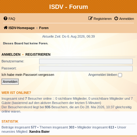
ISDV - Forum
FAQ
Registrieren
Anmelden
ISDV-Homepage
Foren
Aktuelle Zeit: Do 6. Aug 2026, 06:39
Dieses Board hat keine Foren.
ANMELDEN
•
REGISTRIEREN
Benutzername:
Passwort:
Ich habe mein Passwort vergessen
Angemeldet bleiben
WER IST ONLINE?
Insgesamt sind
7
Besucher online :: 0 sichtbare Mitglieder, 0 unsichtbare Mitglieder und 7
Gäste (basierend auf den aktiven Besuchern der letzten 5 Minuten)
Der Besucherrekord liegt bei
935
Besuchern, die am Do 28. Mai 2026, 10:37 gleichzeitig
online waren.
STATISTIK
Beiträge insgesamt
577
• Themen insgesamt
303
• Mitglieder insgesamt
613
• Unser
neuestes Mitglied:
Xandra Baier