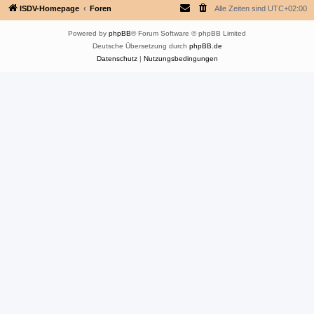
ISDV-Homepage
Foren
Alle Zeiten sind
UTC+02:00
Powered by
phpBB
® Forum Software © phpBB Limited
Deutsche Übersetzung durch
phpBB.de
Datenschutz
|
Nutzungsbedingungen