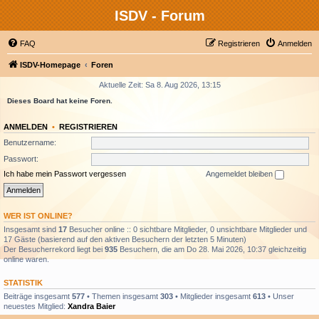
ISDV - Forum
FAQ
Registrieren
Anmelden
ISDV-Homepage
Foren
Aktuelle Zeit: Sa 8. Aug 2026, 13:15
Dieses Board hat keine Foren.
ANMELDEN
•
REGISTRIEREN
Benutzername:
Passwort:
Ich habe mein Passwort vergessen
Angemeldet bleiben
WER IST ONLINE?
Insgesamt sind
17
Besucher online :: 0 sichtbare Mitglieder, 0 unsichtbare Mitglieder und
17 Gäste (basierend auf den aktiven Besuchern der letzten 5 Minuten)
Der Besucherrekord liegt bei
935
Besuchern, die am Do 28. Mai 2026, 10:37 gleichzeitig
online waren.
STATISTIK
Beiträge insgesamt
577
• Themen insgesamt
303
• Mitglieder insgesamt
613
• Unser
neuestes Mitglied:
Xandra Baier