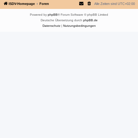
ISDV-Homepage
Foren
Alle Zeiten sind
UTC+02:00
Powered by
phpBB
® Forum Software © phpBB Limited
Deutsche Übersetzung durch
phpBB.de
Datenschutz
|
Nutzungsbedingungen