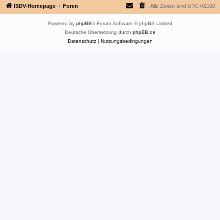
ISDV-Homepage
Foren
Alle Zeiten sind
UTC+02:00
Powered by
phpBB
® Forum Software © phpBB Limited
Deutsche Übersetzung durch
phpBB.de
Datenschutz
|
Nutzungsbedingungen