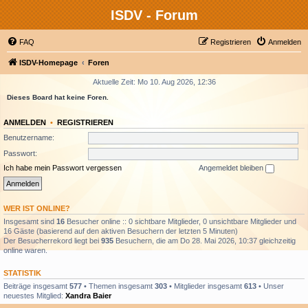
ISDV - Forum
FAQ
Registrieren
Anmelden
ISDV-Homepage
Foren
Aktuelle Zeit: Mo 10. Aug 2026, 12:36
Dieses Board hat keine Foren.
ANMELDEN
•
REGISTRIEREN
Benutzername:
Passwort:
Ich habe mein Passwort vergessen
Angemeldet bleiben
WER IST ONLINE?
Insgesamt sind
16
Besucher online :: 0 sichtbare Mitglieder, 0 unsichtbare Mitglieder und
16 Gäste (basierend auf den aktiven Besuchern der letzten 5 Minuten)
Der Besucherrekord liegt bei
935
Besuchern, die am Do 28. Mai 2026, 10:37 gleichzeitig
online waren.
STATISTIK
Beiträge insgesamt
577
• Themen insgesamt
303
• Mitglieder insgesamt
613
• Unser
neuestes Mitglied:
Xandra Baier