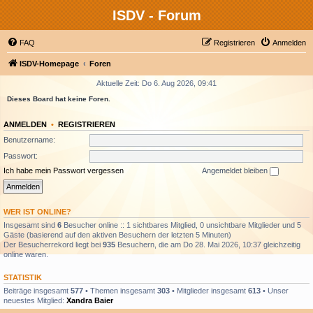
ISDV - Forum
FAQ
Registrieren
Anmelden
ISDV-Homepage
Foren
Aktuelle Zeit: Do 6. Aug 2026, 09:41
Dieses Board hat keine Foren.
ANMELDEN
•
REGISTRIEREN
Benutzername:
Passwort:
Ich habe mein Passwort vergessen
Angemeldet bleiben
WER IST ONLINE?
Insgesamt sind
6
Besucher online :: 1 sichtbares Mitglied, 0 unsichtbare Mitglieder und 5
Gäste (basierend auf den aktiven Besuchern der letzten 5 Minuten)
Der Besucherrekord liegt bei
935
Besuchern, die am Do 28. Mai 2026, 10:37 gleichzeitig
online waren.
STATISTIK
Beiträge insgesamt
577
• Themen insgesamt
303
• Mitglieder insgesamt
613
• Unser
neuestes Mitglied:
Xandra Baier