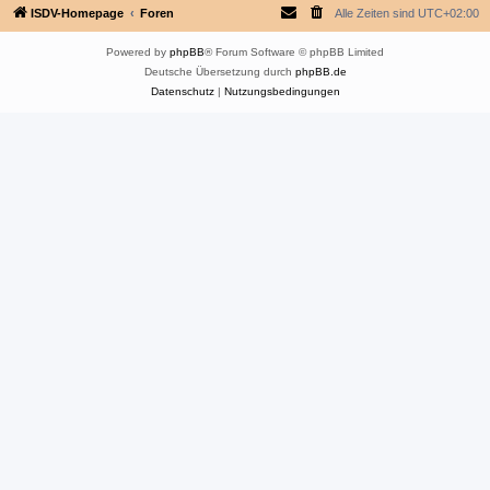
ISDV-Homepage
Foren
Alle Zeiten sind
UTC+02:00
Powered by
phpBB
® Forum Software © phpBB Limited
Deutsche Übersetzung durch
phpBB.de
Datenschutz
|
Nutzungsbedingungen