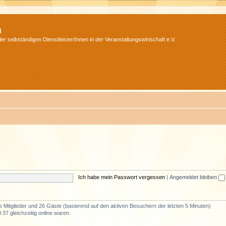
m
r selbständigen Dienstleister/Innen in der Veranstaltungswirtschaft e.V.
Ich habe mein Passwort vergessen
|
Angemeldet bleiben
re Mitglieder und 26 Gäste (basierend auf den aktiven Besuchern der letzten 5 Minuten)
37 gleichzeitig online waren.