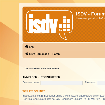
ISDV - Foru
Interessengemeinschaft de
FAQ
ISDV-Homepage
Foren
Dieses Board hat keine Foren.
ANMELDEN
•
REGISTRIEREN
Benutzername:
Passwort:
WER IST ONLINE?
Insgesamt sind
26
Besucher online :: 0 sichtbare Mitglieder, 0 unsichtba
Der Besucherrekord liegt bei
935
Besuchern, die am Do 28. Mai 2026, 10: