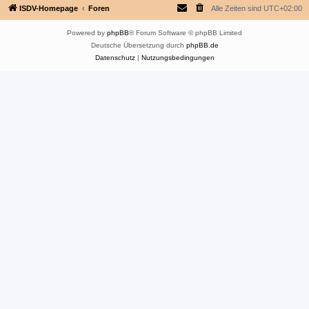
ISDV-Homepage
Foren
Alle Zeiten sind
UTC+02:00
Powered by
phpBB
® Forum Software © phpBB Limited
Deutsche Übersetzung durch
phpBB.de
Datenschutz
|
Nutzungsbedingungen