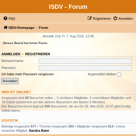
ISDV - Forum
FAQ
Registrieren
Anmelden
ISDV-Homepage
Foren
Aktuelle Zeit: Fr 7. Aug 2026, 12:48
Dieses Board hat keine Foren.
ANMELDEN
•
REGISTRIEREN
Benutzername:
Passwort:
Ich habe mein Passwort vergessen
Angemeldet bleiben
WER IST ONLINE?
Insgesamt sind
28
Besucher online :: 0 sichtbare Mitglieder, 0 unsichtbare Mitglieder und
28 Gäste (basierend auf den aktiven Besuchern der letzten 5 Minuten)
Der Besucherrekord liegt bei
935
Besuchern, die am Do 28. Mai 2026, 10:37 gleichzeitig
online waren.
STATISTIK
Beiträge insgesamt
577
• Themen insgesamt
303
• Mitglieder insgesamt
613
• Unser
neuestes Mitglied:
Xandra Baier