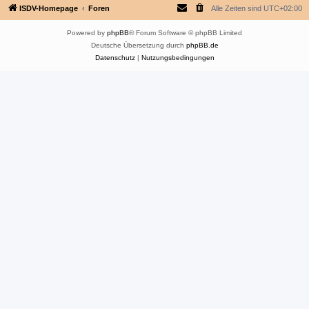
ISDV-Homepage
Foren
Alle Zeiten sind
UTC+02:00
Powered by
phpBB
® Forum Software © phpBB Limited
Deutsche Übersetzung durch
phpBB.de
Datenschutz
|
Nutzungsbedingungen