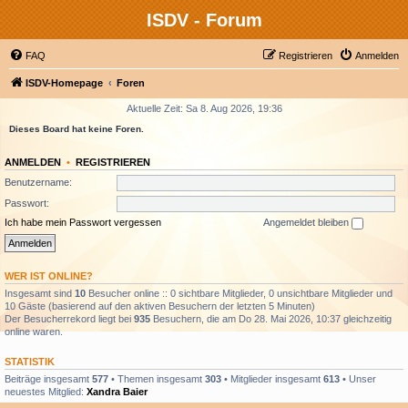
ISDV - Forum
FAQ
Registrieren
Anmelden
ISDV-Homepage
Foren
Aktuelle Zeit: Sa 8. Aug 2026, 19:36
Dieses Board hat keine Foren.
ANMELDEN
•
REGISTRIEREN
Benutzername:
Passwort:
Ich habe mein Passwort vergessen
Angemeldet bleiben
WER IST ONLINE?
Insgesamt sind
10
Besucher online :: 0 sichtbare Mitglieder, 0 unsichtbare Mitglieder und
10 Gäste (basierend auf den aktiven Besuchern der letzten 5 Minuten)
Der Besucherrekord liegt bei
935
Besuchern, die am Do 28. Mai 2026, 10:37 gleichzeitig
online waren.
STATISTIK
Beiträge insgesamt
577
• Themen insgesamt
303
• Mitglieder insgesamt
613
• Unser
neuestes Mitglied:
Xandra Baier